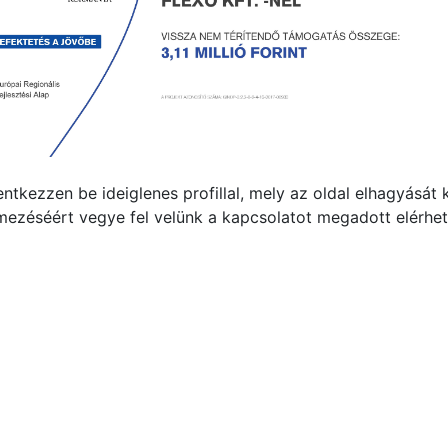
tkezzen be ideiglenes profillal, mely az oldal elhagyását
lmezéséért vegye fel velünk a kapcsolatot megadott elérhe