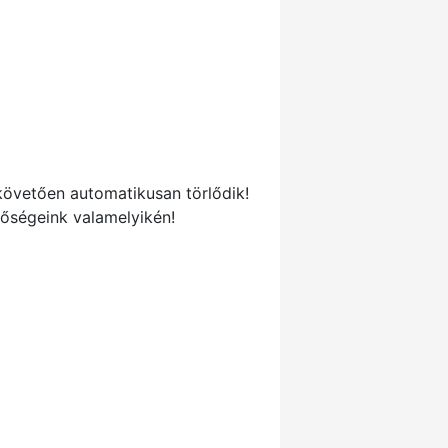
 követően automatikusan törlődik!
tőségeink valamelyikén!