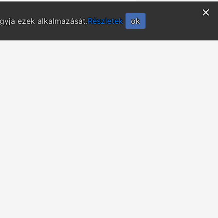
×
agyja ezek alkalmazását.
Részletek
ok
6