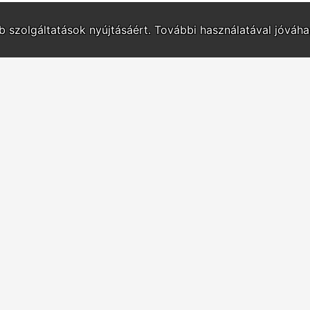
bb szolgáltatások nyújtásáért. További használatával jóváh
Bemutatkozás
Kapcsolat
ÁSZF
Adatvédelem
E-mail:
| 7622 Pécs, Verseny u. 17. | Telefon/Fax:
+36 72 325 34